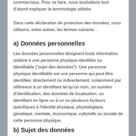
commerciaux. Pour ce faire, nous souhaitons tout
pouvons pas non plus nous porter garants de ces
d'abord expliquer la terminologie utilisée.
contenus externes. Le fournisseur ou l'exploitant des
pages liées est toujours responsable des contenus
Dans cette déclaration de protection des données, nous
de ces pages. Les pages liées ont été contrôlées au
utilisons, entre autres, les termes suivants :
moment de la création du lien afin de vérifier
qu'elles ne présentaient pas d'infraction à la loi.
a) Données personnelles
Aucun contenu illégal n'a été identifié au moment de
Les données personnelles désignent toute information
la création du lien. Un contrôle permanent du
relative à une personne physique identifiée ou
contenu des pages liées n'est cependant pas
identifiable ("sujet des données"). Une personne
exigible sans indices concrets d'une violation de la
physique identifiable est une personne qui peut être
loi. Dès que nous aurons connaissance d'une
identifiée, directement ou indirectement, notamment par
violation de la loi, nous supprimerons
référence à un identifiant tel qu'un nom, un numéro
immédiatement les liens concernés.
d'identification, des données de localisation, un
identifiant en ligne ou à un ou plusieurs facteurs
Responsabilité du contenu
spécifiques à l'identité physique, physiologique,
Le contenu de nos pages a été élaboré avec le plus
génétique, mentale, économique, culturelle ou sociale de
grand soin. Nous ne pouvons toutefois pas garantir
cette personne physique.
l'exactitude, l'exhaustivité et l'actualité des
contenus. En tant que prestataire de services, nous
b) Sujet des données