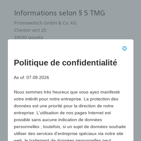
Informations selon § 5 TMG
Promowolsch GmbH & Co. KG
Chemin vert 25
59590 Geseke
Registre du commerce : HRA 8113
Tribunal d'enregistrement : Tribunal d'instance de
Politique de confidentialité
Paderborn
Siège de la société : Geseke
As of: 07.08.2026
Associé responsable personnellement de
Promowolsch GmbH & Co. KG :
Nous sommes très heureux que vous ayez manifesté
votre intérêt pour notre entreprise. La protection des
Promowolsch Verwaltungsgesellschaft mbH (société
données est une priorité pour la direction de notre
de gestion)
entreprise. L'utilisation de nos pages Internet est
Chemin vert 25
possible sans aucune indication de données
59590 Geseke
personnelles ; toutefois, si un sujet de données souhaite
utiliser des services d'entreprise spéciaux via notre site
Gérants : Wolfgang Schmidt + Uwe-Karsten Brandt-
web, le traitement de données personnelles peut