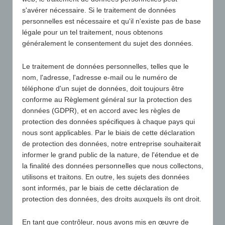
Schmidt
s'avérer nécessaire. Si le traitement de données
Registre du commerce : HRB 15389
personnelles est nécessaire et qu'il n'existe pas de base
Tribunal d'enregistrement : Tribunal d'instance de
légale pour un tel traitement, nous obtenons
Paderborn
généralement le consentement du sujet des données.
Siège de la société : Geseke
Le traitement de données personnelles, telles que le
Umsatzsteuer-Ident.-Nr.: DE347156349
nom, l'adresse, l'adresse e-mail ou le numéro de
téléphone d'un sujet de données, doit toujours être
Coordonnées
conforme au Règlement général sur la protection des
Téléphone : +49 (0)2942-7996868
données (GDPR), et en accord avec les règles de
Courrier électronique :
info@promowolsch.de
protection des données spécifiques à chaque pays qui
Responsable du contenu du site : Uwe-Karsten
nous sont applicables. Par le biais de cette déclaration
de protection des données, notre entreprise souhaiterait
Brand-Schmidt
informer le grand public de la nature, de l'étendue et de
la finalité des données personnelles que nous collectons,
utilisons et traitons. En outre, les sujets des données
Clause de non-responsabilité
sont informés, par le biais de cette déclaration de
protection des données, des droits auxquels ils ont droit.
Pas de mise en demeure sans prise de contact
préalable !
En tant que contrôleur, nous avons mis en œuvre de