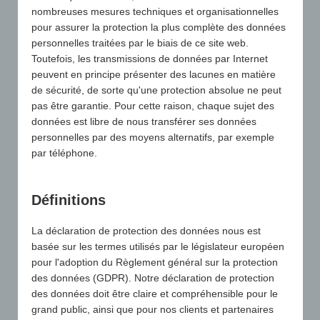
Si le contenu ou la présentation de nos offres
nombreuses mesures techniques et organisationnelles
pour assurer la protection la plus complète des données
devaient porter atteinte aux droits de tiers, nous
personnelles traitées par le biais de ce site web.
vous prions de nous en informer sans note de frais.
Toutefois, les transmissions de données par Internet
L'élimination d'une éventuelle violation de droits de
peuvent en principe présenter des lacunes en matière
propriété par les détenteurs de droits de propriété
de sécurité, de sorte qu'une protection absolue ne peut
eux-mêmes ne doit pas avoir lieu sans notre accord.
pas être garantie. Pour cette raison, chaque sujet des
Nous garantissons que les passages contestés à
données est libre de nous transférer ses données
juste titre seront immédiatement supprimés, sans
personnelles par des moyens alternatifs, par exemple
qu'il soit nécessaire de faire appel à un conseiller
par téléphone.
juridique de votre part. Néanmoins, nous rejetterons
dans leur intégralité les frais que vous aurez
engagés sans nous avoir contactés au préalable et,
Définitions
le cas échéant, nous déposerons une contre-plainte
pour violation des dispositions susmentionnées.
La déclaration de protection des données nous est
basée sur les termes utilisés par le législateur européen
Clause de non-responsabilité
pour l'adoption du Règlement général sur la protection
Responsabilité pour les liens
des données (GDPR). Notre déclaration de protection
Notre offre contient des liens vers des sites web
des données doit être claire et compréhensible pour le
externes de tiers, sur le contenu desquels nous
grand public, ainsi que pour nos clients et partenaires
n'avons aucune influence. C'est pourquoi nous ne