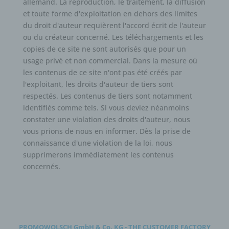
allemand. La reproduction, le traitement, la diffusion
leur traitement à l'avenir.
et toute forme d'exploitation en dehors des limites
e) le profilage
du droit d'auteur requièrent l'accord écrit de l'auteur
Le profilage désigne toute forme de traitement
ou du créateur concerné. Les téléchargements et les
automatisé de données à caractère personnel consistant
copies de ce site ne sont autorisés que pour un
à utiliser des données à caractère personnel pour
usage privé et non commercial. Dans la mesure où
évaluer certains aspects personnels relatifs à une
les contenus de ce site n'ont pas été créés par
personne physique, en particulier pour analyser ou
l'exploitant, les droits d'auteur de tiers sont
prévoir des aspects concernant les performances au
respectés. Les contenus de tiers sont notamment
travail, la situation économique, la santé, les préférences
identifiés comme tels. Si vous deviez néanmoins
personnelles, les intérêts, la fiabilité, le comportement, la
constater une violation des droits d'auteur, nous
localisation ou les déplacements de cette personne
vous prions de nous en informer. Dès la prise de
physique.
connaissance d'une violation de la loi, nous
f) la pseudonymisation
supprimerons immédiatement les contenus
concernés.
La pseudonymisation est le traitement de données à
caractère personnel de telle manière que les données à
caractère personnel ne puissent plus être attribuées à
un sujet de données spécifique sans l'utilisation
d'informations supplémentaires, à condition que ces
informations supplémentaires soient conservées
PROMOWOLSCH GmbH & Co. KG - THE CUSTOMER FACTORY