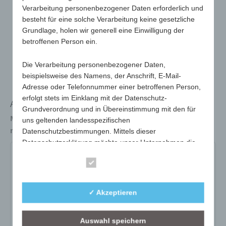
Verarbeitung personenbezogener Daten erforderlich und
besteht für eine solche Verarbeitung keine gesetzliche
Grundlage, holen wir generell eine Einwilligung der
betroffenen Person ein.
Die Verarbeitung personenbezogener Daten,
beispielsweise des Namens, der Anschrift, E-Mail-
Adresse oder Telefonnummer einer betroffenen Person,
erfolgt stets im Einklang mit der Datenschutz-
Anspitzer in Containerform
Grundverordnung und in Übereinstimmung mit den für
Maße
42 x 34 x 64 mm
uns geltenden landesspezifischen
max. Werbefläche
15 x 15 mm
Datenschutzbestimmungen. Mittels dieser
Datenschutzerklärung möchte unser Unternehmen die
Öffentlichkeit über Art, Umfang und Zweck der von uns
293-02-gelb
293-05-grün
293-06-blau
Essenziell
erhobenen, genutzten und verarbeiteten
personenbezogenen Daten informieren. Ferner werden
Art.-Nr.:
293-02-gelb
betroffene Personen mittels dieser Datenschutzerklärung
✓ Akzeptieren
über die ihnen zustehenden Rechte aufgeklärt.
Variante:
gelb
Mindestmenge:
100
Auswahl speichern
Wir haben als für die Verarbeitung Verantwortlicher