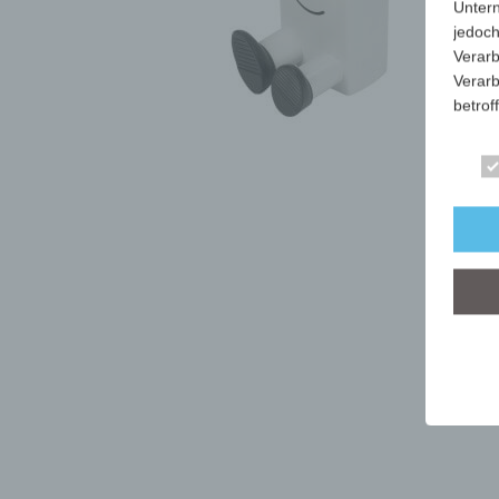
Unter
jedoch
Verarb
Verarb
betrof
Die Ve
Anschr
stets 
mit de
dieser
Art, U
person
dieser
Wir ha
organ
der üb
sicher
grunds