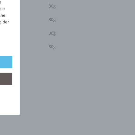
e
30g
die
che
30g
g der
30g
r
30g
lgt
mung
tels
ber
mittels
d
chutz