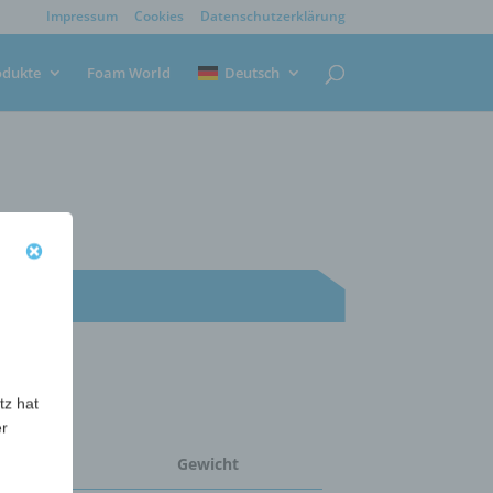
Impressum
Cookies
Datenschutzerklärung
odukte
Foam World
Deutsch
tz hat
er
enge
Gewicht