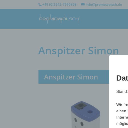
+49 (0)2942-7996868
info@promowolsch.de
Anspitzer Simon
Anspitzer Simon
Dat
Stand
Wir fr
einen 
Intern
möglic