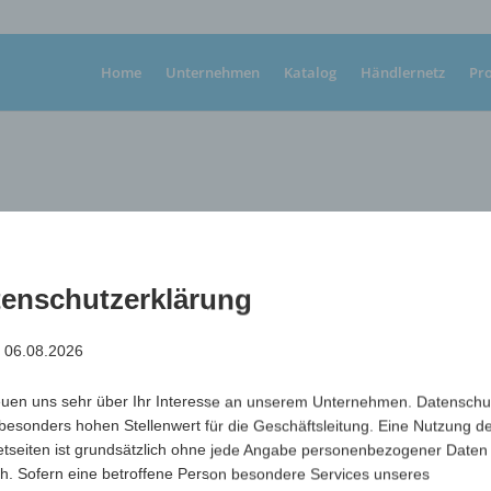
Home
Unternehmen
Katalog
Händlernetz
Pr
enschutzerklärung
: 06.08.2026
Anspitzer in Männchenform
Maße
65 x 40 x 50 mm
euen uns sehr über Ihr Interesse an unserem Unternehmen. Datenschu
max. Werbefläche
28 x 18 mm
besonders hohen Stellenwert für die Geschäftsleitung. Eine Nutzung d
etseiten ist grundsätzlich ohne jede Angabe personenbezogener Daten
Art.-Nr.
Variante
Mindestm
h. Sofern eine betroffene Person besondere Services unseres