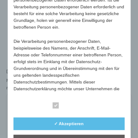
personenbezogener Daten erforderlich werden. Ist die
Verarbeitung personenbezogener Daten erforderlich und
besteht für eine solche Verarbeitung keine gesetzliche
Grundlage, holen wir generell eine Einwilligung der
betroffenen Person ein.
Die Verarbeitung personenbezogener Daten,
beispielsweise des Namens, der Anschrift, E-Mail-
Adresse oder Telefonnummer einer betroffenen Person,
erfolgt stets im Einklang mit der Datenschutz-
Grundverordnung und in Übereinstimmung mit den für
Design-Zettelbox, inkl. Papierfüllung (weiß)
uns geltenden landesspezifischen
Maße
124 x 124 x 87mm
Datenschutzbestimmungen. Mittels dieser
max. Werbefläche
62 x 13 mm
Datenschutzerklärung möchte unser Unternehmen die
Öffentlichkeit über Art, Umfang und Zweck der von uns
erhobenen, genutzten und verarbeiteten
953-16
Essenziell
personenbezogenen Daten informieren. Ferner werden
betroffene Personen mittels dieser Datenschutzerklärung
Art.-Nr.:
953-16
über die ihnen zustehenden Rechte aufgeklärt.
✓ Akzeptieren
Variante:
blau-transparent
Wir haben als für die Verarbeitung Verantwortlicher