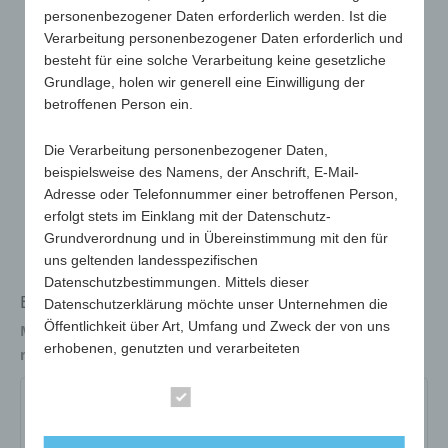
personenbezogener Daten erforderlich werden. Ist die
Verarbeitung personenbezogener Daten erforderlich und
besteht für eine solche Verarbeitung keine gesetzliche
Grundlage, holen wir generell eine Einwilligung der
betroffenen Person ein.
Die Verarbeitung personenbezogener Daten,
beispielsweise des Namens, der Anschrift, E-Mail-
Adresse oder Telefonnummer einer betroffenen Person,
erfolgt stets im Einklang mit der Datenschutz-
Grundverordnung und in Übereinstimmung mit den für
uns geltenden landesspezifischen
Datenschutzbestimmungen. Mittels dieser
Entlüfter & Kronkorkenheber in Handform
Datenschutzerklärung möchte unser Unternehmen die
Öffentlichkeit über Art, Umfang und Zweck der von uns
Maße
90 x 44 x 9mm
erhobenen, genutzten und verarbeiteten
max. Werbefläche
30x26mm
personenbezogenen Daten informieren. Ferner werden
betroffene Personen mittels dieser Datenschutzerklärung
Essenziell
972-01-weiß
972-02-gelb
972-06-blau
über die ihnen zustehenden Rechte aufgeklärt.