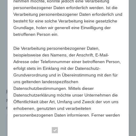
nehmen möchte, könnte jedoch eine Verarbeitung
personenbezogener Daten erforderlich werden. Ist die
Verarbeitung personenbezogener Daten erforderlich und
besteht für eine solche Verarbeitung keine gesetzliche
Grundlage, holen wir generell eine Einwilligung der
betroffenen Person ein.
Die Verarbeitung personenbezogener Daten,
beispielsweise des Namens, der Anschrift, E-Mail-
Adresse oder Telefonnummer einer betroffenen Person,
erfolgt stets im Einklang mit der Datenschutz-
Grundverordnung und in Übereinstimmung mit den für
uns geltenden landesspezifischen
Datenschutzbestimmungen. Mittels dieser
Flaschen- & Drehverschlussöffner
Datenschutzerklärung möchte unser Unternehmen die
Maße
49 x 49 x 49 mm
Öffentlichkeit über Art, Umfang und Zweck der von uns
max. Werbefläche
40 x 40 mm auf 4 Flächen
erhobenen, genutzten und verarbeiteten
personenbezogenen Daten informieren. Ferner werden
betroffene Personen mittels dieser Datenschutzerklärung
888-01-weiß
888-02-gelb
888-03-orange
über die ihnen zustehenden Rechte aufgeklärt.
Essenziell