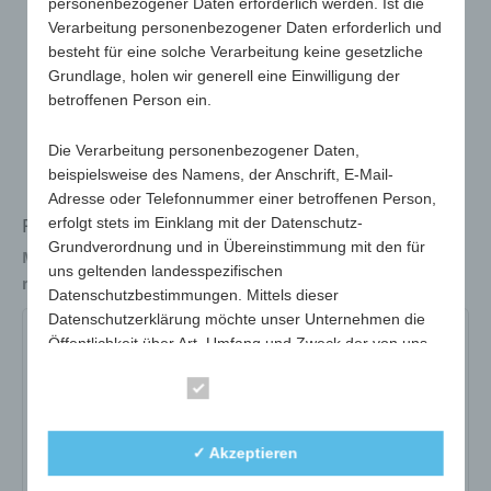
personenbezogener Daten erforderlich werden. Ist die
Verarbeitung personenbezogener Daten erforderlich und
besteht für eine solche Verarbeitung keine gesetzliche
Grundlage, holen wir generell eine Einwilligung der
betroffenen Person ein.
Die Verarbeitung personenbezogener Daten,
beispielsweise des Namens, der Anschrift, E-Mail-
Adresse oder Telefonnummer einer betroffenen Person,
Flaschenöffner und Aufdrehhilfe
erfolgt stets im Einklang mit der Datenschutz-
Grundverordnung und in Übereinstimmung mit den für
Maße
125 x 55 x 19mm
uns geltenden landesspezifischen
max. Werbefläche
55 x 20 mm
Datenschutzbestimmungen. Mittels dieser
Datenschutzerklärung möchte unser Unternehmen die
666-01-weiß
666-02-gelb
666-05-grün
Öffentlichkeit über Art, Umfang und Zweck der von uns
erhobenen, genutzten und verarbeiteten
666-06-blau
Essenziell
personenbezogenen Daten informieren. Ferner werden
betroffene Personen mittels dieser Datenschutzerklärung
über die ihnen zustehenden Rechte aufgeklärt.
Art.-Nr.:
666-01-weiß
✓ Akzeptieren
Variante:
weiß
Wir haben als für die Verarbeitung Verantwortlicher