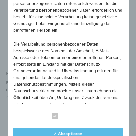
personenbezogener Daten erforderlich werden. Ist die
Verarbeitung personenbezogener Daten erforderlich und
besteht für eine solche Verarbeitung keine gesetzliche
Grundlage, holen wir generell eine Einwilligung der
betroffenen Person ein.
Die Verarbeitung personenbezogener Daten,
beispielsweise des Namens, der Anschrift, E-Mail-
Adresse oder Telefonnummer einer betroffenen Person,
erfolgt stets im Einklang mit der Datenschutz-
Grundverordnung und in Übereinstimmung mit den für
Klassisch-zeitloser Flaschenöffner
uns geltenden landesspezifischen
Maße
120 x 45 x 4 mm
Datenschutzbestimmungen. Mittels dieser
max. Werbefläche
50 x 24 mm
Datenschutzerklärung möchte unser Unternehmen die
Öffentlichkeit über Art, Umfang und Zweck der von uns
erhobenen, genutzten und verarbeiteten
981-01-weiß
981-02-gelb
981-04-rot
personenbezogenen Daten informieren. Ferner werden
Essenziell
betroffene Personen mittels dieser Datenschutzerklärung
981-05-grün
über die ihnen zustehenden Rechte aufgeklärt.
✓ Akzeptieren
Art.-Nr.:
981-01-weiß