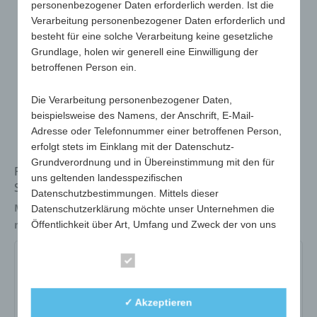
personenbezogener Daten erforderlich werden. Ist die
Verarbeitung personenbezogener Daten erforderlich und
besteht für eine solche Verarbeitung keine gesetzliche
Grundlage, holen wir generell eine Einwilligung der
betroffenen Person ein.
Die Verarbeitung personenbezogener Daten,
beispielsweise des Namens, der Anschrift, E-Mail-
Adresse oder Telefonnummer einer betroffenen Person,
erfolgt stets im Einklang mit der Datenschutz-
Grundverordnung und in Übereinstimmung mit den für
Fliegenklatsche mit Fluchtloch in Flugzeugform,
uns geltenden landesspezifischen
Standard-Lieferzustand: Patsche und Stiel separat
Datenschutzbestimmungen. Mittels dieser
Maße
450 x 100 x 5 mm
Datenschutzerklärung möchte unser Unternehmen die
max. Werbefläche
270 x 10 mm
Öffentlichkeit über Art, Umfang und Zweck der von uns
erhobenen, genutzten und verarbeiteten
personenbezogenen Daten informieren. Ferner werden
172-04-weiß-rot
172-06-weiß-blau
Essenziell
betroffene Personen mittels dieser Datenschutzerklärung
über die ihnen zustehenden Rechte aufgeklärt.
Art.-Nr.:
172-04-weiß-rot
✓ Akzeptieren