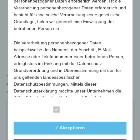
personenbezogener Daten erforderlich werden. Ist die
Verarbeitung personenbezogener Daten erforderlich und
besteht für eine solche Verarbeitung keine gesetzliche
Grundlage, holen wir generell eine Einwilligung der
betroffenen Person ein.
Die Verarbeitung personenbezogener Daten,
beispielsweise des Namens, der Anschrift, E-Mail-
Adresse oder Telefonnummer einer betroffenen Person,
erfolgt stets im Einklang mit der Datenschutz-
Grundverordnung und in Übereinstimmung mit den für
Fliegenklatsche m. Patsche in Pillenform
uns geltenden landesspezifischen
Datenschutzbestimmungen. Mittels dieser
Maße
1350 x 780 x 3 mm
Datenschutzerklärung möchte unser Unternehmen die
max. Werbefläche
10mm x 170mm
Öffentlichkeit über Art, Umfang und Zweck der von uns
erhobenen, genutzten und verarbeiteten
179-01-weiß-grau
179-05-grün-grau
Essenziell
personenbezogenen Daten informieren. Ferner werden
betroffene Personen mittels dieser Datenschutzerklärung
über die ihnen zustehenden Rechte aufgeklärt.
Art.-Nr.:
179-01-weiß-grau
✓ Akzeptieren
Variante:
weiß-grau
Wir haben als für die Verarbeitung Verantwortlicher