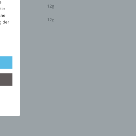
e
12g
die
che
12g
g der
r
lgt
mung
tels
ber
mittels
d
chutz