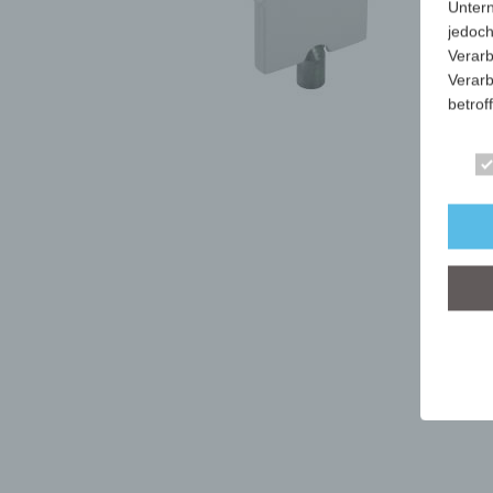
Unter
jedoch
Verarb
Verarb
betrof
Die Ve
Anschr
stets 
mit de
dieser
Art, U
person
dieser
Wir ha
organ
der üb
sicher
grunds