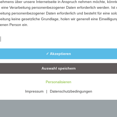
nehmens über unsere Internetseite in Anspruch nehmen möchte, könnt
804-01-weiß
weiß
100
 eine Verarbeitung personenbezogener Daten erforderlich werden. Ist 
eitung personenbezogener Daten erforderlich und besteht für eine sol
804-02-gelb
gelb
500
eitung keine gesetzliche Grundlage, holen wir generell eine Einwilligun
fenen Person ein.
rarbeitung personenbezogener Daten, beispielsweise des Namens, de
Essenziell
ift, E-Mail-Adresse oder Telefonnummer einer betroffenen Person, erfo
im Einklang mit der Datenschutz-Grundverordnung und in Übereinstim
✓ Akzeptieren
n für uns geltenden landesspezifischen Datenschutzbestimmungen. Mit
 Datenschutzerklärung möchte unser Unternehmen die Öffentlichkeit ü
mfang und Zweck der von uns erhobenen, genutzten und verarbeiteten
Auswahl speichern
enbezogenen Daten informieren. Ferner werden betroffene Personen 
 Datenschutzerklärung über die ihnen zustehenden Rechte aufgeklärt.
Personalisieren
ben als für die Verarbeitung Verantwortlicher zahlreiche technische un
Impressum
|
Datenschutzbedingungen
isatorische Maßnahmen umgesetzt, um einen möglichst lückenlosen S
er diese Internetseite verarbeiteten personenbezogenen Daten
zustellen. Dennoch können Internetbasierte Datenübertragungen
ätzlich Sicherheitslücken aufweisen, sodass ein absoluter Schutz nicht