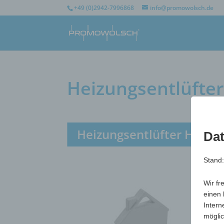
+49 (0)2942-7996868
info@promowolsch.de
Heizungsentlüfte
Heizungsentlüfter Haus
Dat
Stand
Wir fr
einen 
Intern
möglic