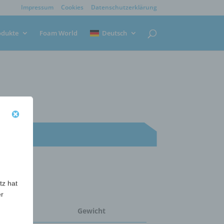
Impressum
Cookies
Datenschutzerklärung
odukte
Foam World
Deutsch
tz hat
er
nge
Gewicht