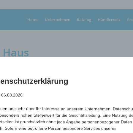
Home
Unternehmen
Katalog
Händlernetz
Pr
r Haus
enschutzerklärung
: 06.08.2026
Heizungsentlüfter im Taschenformat in Hausform
Maße
55 x 44mm
euen uns sehr über Ihr Interesse an unserem Unternehmen. Datenschu
max. Werbefläche
30 x 20mm
besonders hohen Stellenwert für die Geschäftsleitung. Eine Nutzung d
etseiten ist grundsätzlich ohne jede Angabe personenbezogener Daten
Art.-Nr.
Variante
Mindestme
h. Sofern eine betroffene Person besondere Services unseres