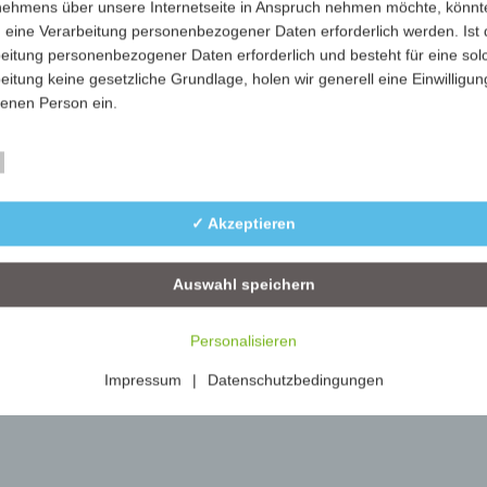
nehmens über unsere Internetseite in Anspruch nehmen möchte, könnt
856-02-weiß-gelb
weiß-gelb
100
 eine Verarbeitung personenbezogener Daten erforderlich werden. Ist 
eitung personenbezogener Daten erforderlich und besteht für eine sol
856-05-weiß-grün
weiß-grün
100
eitung keine gesetzliche Grundlage, holen wir generell eine Einwilligun
fenen Person ein.
rarbeitung personenbezogener Daten, beispielsweise des Namens, de
Essenziell
ift, E-Mail-Adresse oder Telefonnummer einer betroffenen Person, erfo
im Einklang mit der Datenschutz-Grundverordnung und in Übereinstim
✓ Akzeptieren
n für uns geltenden landesspezifischen Datenschutzbestimmungen. Mit
 Datenschutzerklärung möchte unser Unternehmen die Öffentlichkeit ü
mfang und Zweck der von uns erhobenen, genutzten und verarbeiteten
Auswahl speichern
enbezogenen Daten informieren. Ferner werden betroffene Personen 
 Datenschutzerklärung über die ihnen zustehenden Rechte aufgeklärt.
Personalisieren
ben als für die Verarbeitung Verantwortlicher zahlreiche technische un
Impressum
|
Datenschutzbedingungen
isatorische Maßnahmen umgesetzt, um einen möglichst lückenlosen S
er diese Internetseite verarbeiteten personenbezogenen Daten
zustellen. Dennoch können Internetbasierte Datenübertragungen
ätzlich Sicherheitslücken aufweisen, sodass ein absoluter Schutz nicht