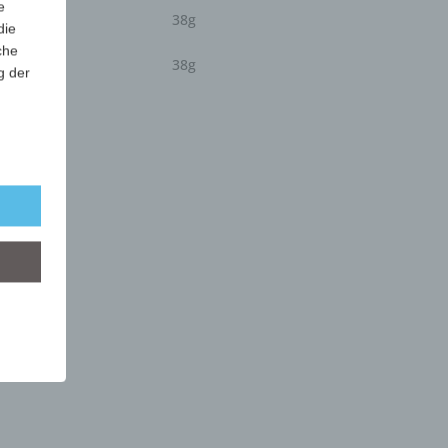
e
38g
die
che
38g
g der
r
lgt
mung
tels
ber
mittels
d
chutz