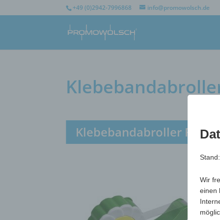
+49 (0)2942-7996868
info@promowolsch.de
Klebebandabrolle
Klebebandabroller Flow
Dat
Stand
Wir fr
einen 
Intern
möglic