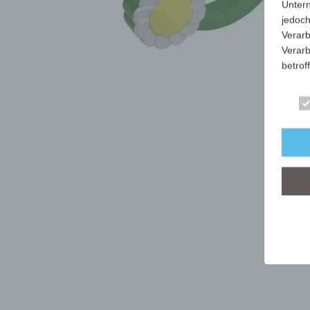
Unter
jedoch
Verarb
Verarb
betrof
Die Ve
Anschr
stets 
mit de
dieser
Art, U
person
dieser
Wir ha
organ
der üb
sicher
grunds