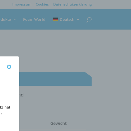
Impressum
Cookies
Datenschutzerklärung
odukte
Foam World
Deutsch
e Klebeband
tz hat
er
estmenge
Gewicht