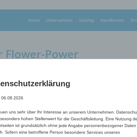
Home
Unternehmen
Katalog
Händlernetz
Pr
r Flower-Power
er-Power
enschutzerklärung
: 06.08.2026
Klebebandabroller im Gänseblümchen-Design inkl. 1 Roll
Maße
110 x 20 x 45 mm
euen uns sehr über Ihr Interesse an unserem Unternehmen. Datenschu
max. Werbefläche
25 mm Ø
besonders hohen Stellenwert für die Geschäftsleitung. Eine Nutzung d
etseiten ist grundsätzlich ohne jede Angabe personenbezogener Daten
Art.-Nr.
Variante
Mind
h. Sofern eine betroffene Person besondere Services unseres