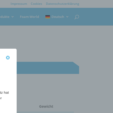
Impressum
Cookies
Datenschutzerklärung
odukte
Foam World
Deutsch
tz hat
er
nge
Gewicht