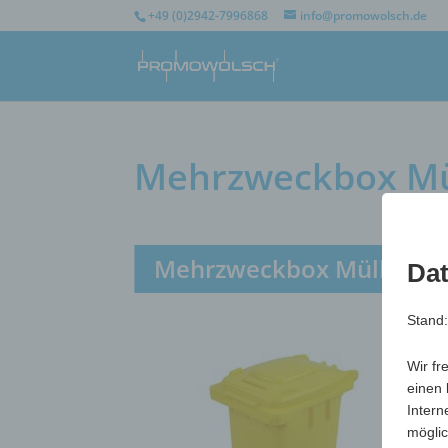
+49 (0)2942-7996868
info@promowolsch.de
Mehrzweckbox Mül
Mehrzweckbox Mülli, mit
Dat
Stand
Wir fr
einen 
Intern
möglic