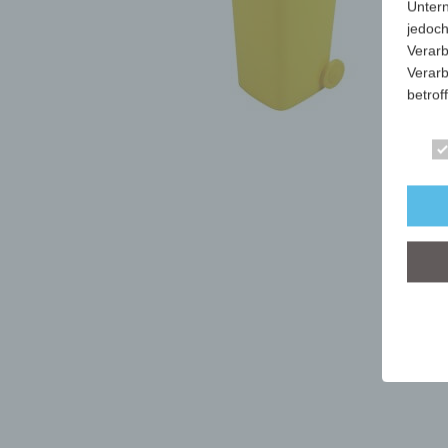
Unter
jedoch
Verarb
Verarb
betrof
Die Ve
Anschr
stets 
mit de
dieser
Art, U
person
dieser
Wir ha
organ
der üb
sicher
grunds