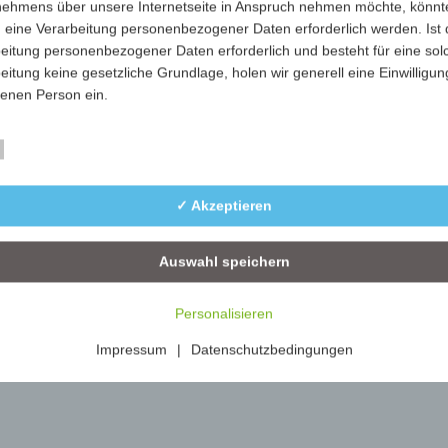
nehmens über unsere Internetseite in Anspruch nehmen möchte, könnt
106-02-gelb
gelb
100
 eine Verarbeitung personenbezogener Daten erforderlich werden. Ist 
eitung personenbezogener Daten erforderlich und besteht für eine sol
106-04-rot
rot
100
eitung keine gesetzliche Grundlage, holen wir generell eine Einwilligun
fenen Person ein.
106-05-grün
grün
100
rarbeitung personenbezogener Daten, beispielsweise des Namens, de
Essenziell
106-06-blau
blau
100
ift, E-Mail-Adresse oder Telefonnummer einer betroffenen Person, erfo
im Einklang mit der Datenschutz-Grundverordnung und in Übereinstim
106-09-grau
grau
100
✓ Akzeptieren
n für uns geltenden landesspezifischen Datenschutzbestimmungen. Mit
 Datenschutzerklärung möchte unser Unternehmen die Öffentlichkeit ü
mfang und Zweck der von uns erhobenen, genutzten und verarbeiteten
Auswahl speichern
enbezogenen Daten informieren. Ferner werden betroffene Personen 
 Datenschutzerklärung über die ihnen zustehenden Rechte aufgeklärt.
Personalisieren
ben als für die Verarbeitung Verantwortlicher zahlreiche technische un
Impressum
|
Datenschutzbedingungen
isatorische Maßnahmen umgesetzt, um einen möglichst lückenlosen S
er diese Internetseite verarbeiteten personenbezogenen Daten
zustellen. Dennoch können Internetbasierte Datenübertragungen
ätzlich Sicherheitslücken aufweisen, sodass ein absoluter Schutz nicht