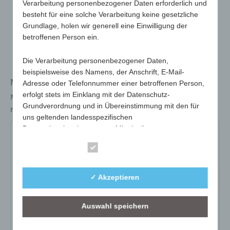
Verarbeitung personenbezogener Daten erforderlich und
besteht für eine solche Verarbeitung keine gesetzliche
Grundlage, holen wir generell eine Einwilligung der
betroffenen Person ein.
Die Verarbeitung personenbezogener Daten,
beispielsweise des Namens, der Anschrift, E-Mail-
Messschieber / Schieblehre - 80mm / 3 Inchs
Adresse oder Telefonnummer einer betroffenen Person,
erfolgt stets im Einklang mit der Datenschutz-
Maße
99 x 40 x 4 mm
Grundverordnung und in Übereinstimmung mit den für
max. Werbefläche
65 x 13 mm
uns geltenden landesspezifischen
Datenschutzbestimmungen. Mittels dieser
234-01
Datenschutzerklärung möchte unser Unternehmen die
Essenziell
Öffentlichkeit über Art, Umfang und Zweck der von uns
erhobenen, genutzten und verarbeiteten
Art.-Nr.:
234-01
personenbezogenen Daten informieren. Ferner werden
✓ Akzeptieren
Variante:
weiß
betroffene Personen mittels dieser Datenschutzerklärung
über die ihnen zustehenden Rechte aufgeklärt.
Mindestmenge:
100
Auswahl speichern
Gewicht:
8g
Wir haben als für die Verarbeitung Verantwortlicher