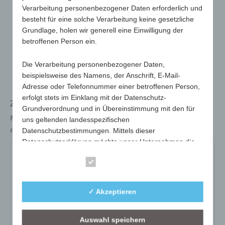
Verarbeitung personenbezogener Daten erforderlich und
besteht für eine solche Verarbeitung keine gesetzliche
Grundlage, holen wir generell eine Einwilligung der
betroffenen Person ein.
Die Verarbeitung personenbezogener Daten,
beispielsweise des Namens, der Anschrift, E-Mail-
Adresse oder Telefonnummer einer betroffenen Person,
erfolgt stets im Einklang mit der Datenschutz-
Zettelbox, inkl. Papier (weiß)
Grundverordnung und in Übereinstimmung mit den für
Maße
93 x 93 x 91 mm
uns geltenden landesspezifischen
max. Werbefläche
60 x 75 mm (2x)
Datenschutzbestimmungen. Mittels dieser
Datenschutzerklärung möchte unser Unternehmen die
Öffentlichkeit über Art, Umfang und Zweck der von uns
105-ip-inkl. Papier
105-op-ohne Papier
Essenziell
erhobenen, genutzten und verarbeiteten
personenbezogenen Daten informieren. Ferner werden
Art.-Nr.:
105-ip-inkl. Papier
betroffene Personen mittels dieser Datenschutzerklärung
✓ Akzeptieren
über die ihnen zustehenden Rechte aufgeklärt.
Variante:
inkl. Papier
Mindestmenge:
100
Auswahl speichern
Wir haben als für die Verarbeitung Verantwortlicher