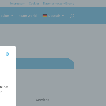
Impressum
Cookies
Datenschutzerklärung
odukte
Foam World
Deutsch
tz hat
er
e
Gewicht