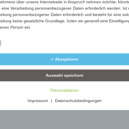
nehmens über unsere Internetseite in Anspruch nehmen möchte, könnt
103-ip
inkl. Papier
100
 eine Verarbeitung personenbezogener Daten erforderlich werden. Ist 
eitung personenbezogener Daten erforderlich und besteht für eine sol
eitung keine gesetzliche Grundlage, holen wir generell eine Einwilligun
fenen Person ein.
rarbeitung personenbezogener Daten, beispielsweise des Namens, de
Essenziell
ift, E-Mail-Adresse oder Telefonnummer einer betroffenen Person, erfo
im Einklang mit der Datenschutz-Grundverordnung und in Übereinstim
✓ Akzeptieren
n für uns geltenden landesspezifischen Datenschutzbestimmungen. Mit
 Datenschutzerklärung möchte unser Unternehmen die Öffentlichkeit ü
mfang und Zweck der von uns erhobenen, genutzten und verarbeiteten
Auswahl speichern
enbezogenen Daten informieren. Ferner werden betroffene Personen 
 Datenschutzerklärung über die ihnen zustehenden Rechte aufgeklärt.
Personalisieren
ben als für die Verarbeitung Verantwortlicher zahlreiche technische un
Impressum
|
Datenschutzbedingungen
isatorische Maßnahmen umgesetzt, um einen möglichst lückenlosen S
er diese Internetseite verarbeiteten personenbezogenen Daten
zustellen. Dennoch können Internetbasierte Datenübertragungen
ätzlich Sicherheitslücken aufweisen, sodass ein absoluter Schutz nicht