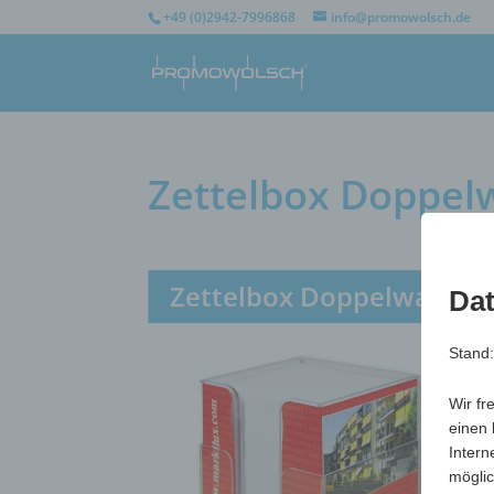
+49 (0)2942-7996868
info@promowolsch.de
Zettelbox Doppel
Zettelbox Doppelwandig
Dat
Stand
Wir fr
einen 
Intern
möglic