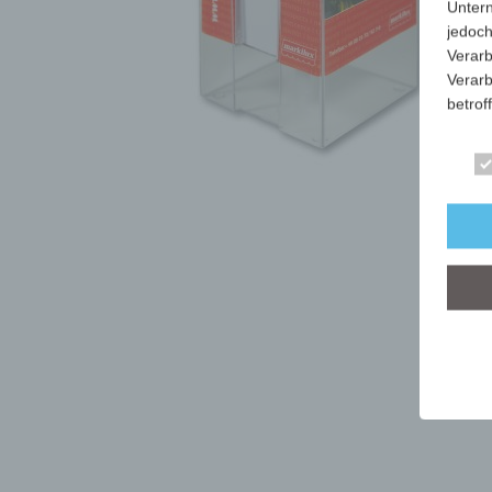
Unter
jedoch
Verarb
Verarb
betrof
Die Ve
Anschr
stets 
mit de
dieser
Art, U
person
dieser
Wir ha
organ
der üb
sicher
grunds