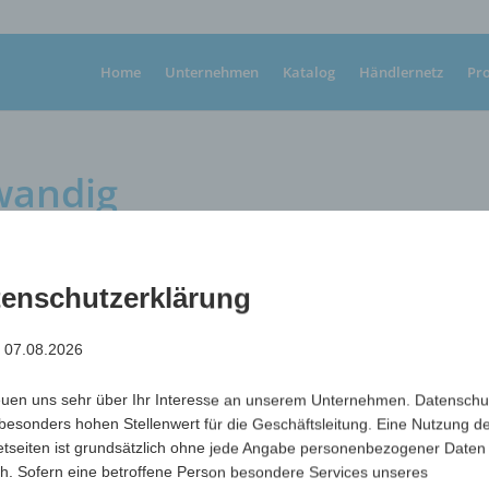
Home
Unternehmen
Katalog
Händlernetz
Pr
wandig
enschutzerklärung
: 07.08.2026
Zettelbox (bedruckte Banderole eingelegt), inkl. Papier
Maße
103 x 103 x 100 mm
euen uns sehr über Ihr Interesse an unserem Unternehmen. Datenschu
max. Werbefläche
96 x 338 mm
besonders hohen Stellenwert für die Geschäftsleitung. Eine Nutzung d
etseiten ist grundsätzlich ohne jede Angabe personenbezogener Daten
Art.-Nr.
Variante
Mindestmeng
h. Sofern eine betroffene Person besondere Services unseres