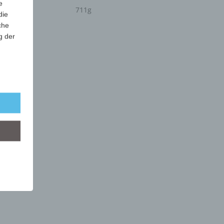
e
711g
die
che
g der
r
lgt
mung
tels
ber
mittels
d
chutz