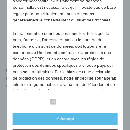
s'avérer nécessaire. Si le traitement de données
personnelles est nécessaire et qu'il n'existe pas de base
légale pour un tel traitement, nous obtenons
généralement le consentement du sujet des données.
Le traitement de données personnelles, telles que le
nom, l'adresse, l'adresse e-mail ou le numéro de
téléphone d'un sujet de données, doit toujours être
conforme au Règlement général sur la protection des
données (GDPR), et en accord avec les règles de
protection des données spécifiques à chaque pays qui
Ouvre-bouteille pour camion avec refermeture
nous sont applicables. Par le biais de cette déclaration
de protection des données, notre entreprise souhaiterait
Dimensions
100 x 55 x 22 mm
informer le grand public de la nature, de l'étendue et de
surface publicitaire max.
55 x 30 mm
la finalité des données personnelles que nous collectons,
utilisons et traitons. En outre, les sujets des données
505-01-blanc
505-04-rouge
505-06-bleu
Essential
sont informés, par le biais de cette déclaration de
protection des données, des droits auxquels ils ont droit.
N° d'art :
505-01-blanc
✓ Accept
En tant que contrôleur, nous avons mis en œuvre de
variante :
blanc
nombreuses mesures techniques et organisationnelles