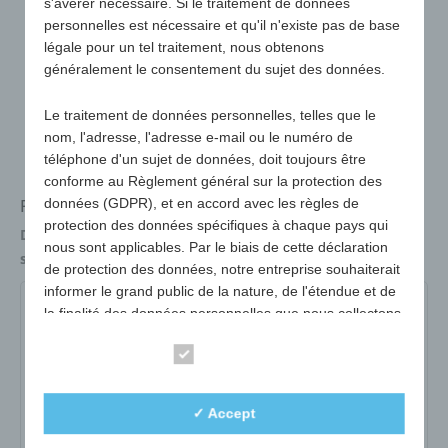
s'avérer nécessaire. Si le traitement de données
personnelles est nécessaire et qu'il n'existe pas de base
légale pour un tel traitement, nous obtenons
généralement le consentement du sujet des données.
Le traitement de données personnelles, telles que le
nom, l'adresse, l'adresse e-mail ou le numéro de
téléphone d'un sujet de données, doit toujours être
conforme au Règlement général sur la protection des
Porte-clés avec deux jetons de caddie
données (GDPR), et en accord avec les règles de
protection des données spécifiques à chaque pays qui
Dimensions
65 x 27 x 6 mm
nous sont applicables. Par le biais de cette déclaration
surface publicitaire max.
20 x 20 mm
de protection des données, notre entreprise souhaiterait
informer le grand public de la nature, de l'étendue et de
507-01-blanc
507-02-jaune
507-04-rouge
la finalité des données personnelles que nous collectons,
utilisons et traitons. En outre, les sujets des données
507-05-vert
507-06-bleu
507-07-noir
Essential
sont informés, par le biais de cette déclaration de
protection des données, des droits auxquels ils ont droit.
N° d'art :
507-01-blanc
✓ Accept
En tant que contrôleur, nous avons mis en œuvre de
variante :
blanc
nombreuses mesures techniques et organisationnelles